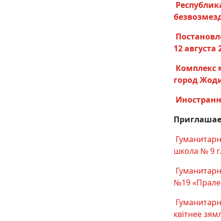
Республик
безвозмезд
Постановл
12 августа
Комплекс 
город Жоди
Иностранн
Приглашае
Гуманитарн
школа № 9 г
Гуманитарн
№19 «Пралес
Гуманитарн
квітнее зям