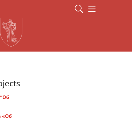
ojects
 “Об
а «Об