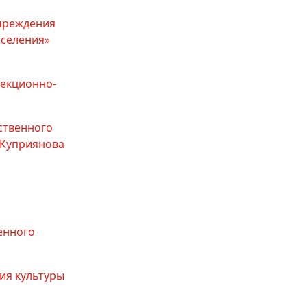
учреждения
селения»
рекционно-
ственного
 Куприянова
енного
ия культуры