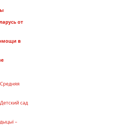
ды
ларусь от
помощи в
ве
«Средняя
Детский сад
дыцыі –