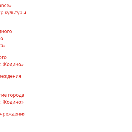
ance»
р культуры
дного
го
га»
ого
г. Жодино»
чреждения
тие города
. Жодино»
учреждения