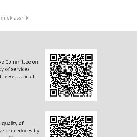
dnoklassniki
ive Committee on
ty of services
the Republic of
 quality of
ive procedures by