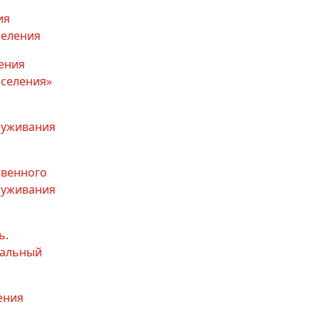
ия
селения
ения
селения»
луживания
твенного
луживания
ь.
иальный
ения