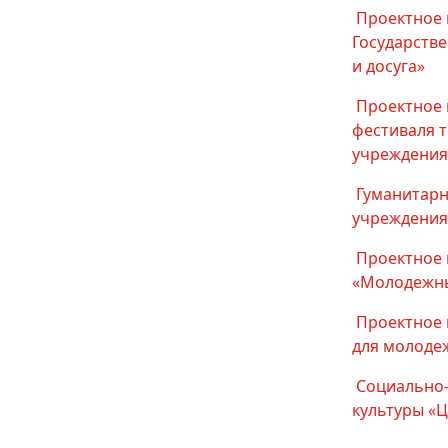
Проектное 
Государств
и досуга»
Проектное 
фестиваля т
учреждения 
Гуманитарн
учреждения 
Проектное 
«Молодежны
Проектное 
для молоде
Социально-
культуры «Ц